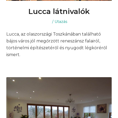
Lucca látnivalók
Posted
Posted
Utazás
on
in
Lucca, az olaszországi Toszkánában található
bájos város jól megőrzött reneszánsz falairól,
történelmi építészetéről és nyugodt légköréről
ismert.