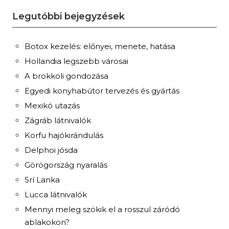
Legutóbbi bejegyzések
Botox kezelés: előnyei, menete, hatása
Hollandia legszebb városai
A brokkoli gondozása
Egyedi konyhabútor tervezés és gyártás
Mexikó utazás
Zágráb látnivalók
Korfu hajókirándulás
Delphoi jósda
Görögország nyaralás
Srí Lanka
Lucca látnivalók
Mennyi meleg szökik el a rosszul záródó
ablakokon?