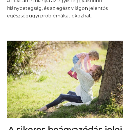
A D-vitamin hiánya az egyik leggyakoribb
hiánybetegség, és az egész világon jelentős
egészségügyi problémákat okozhat.
A sikeres beágyazódás jelei