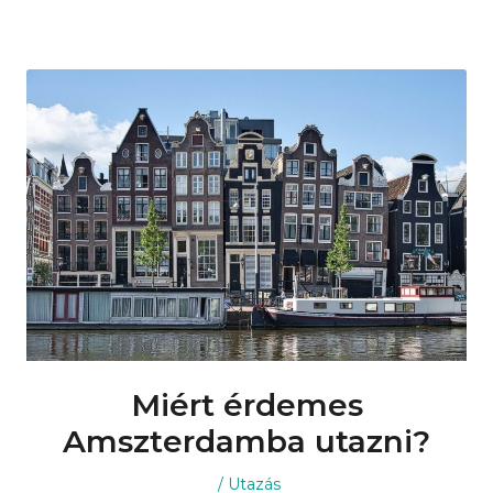
Miért érdemes
Amszterdamba utazni?
Posted
Posted
Utazás