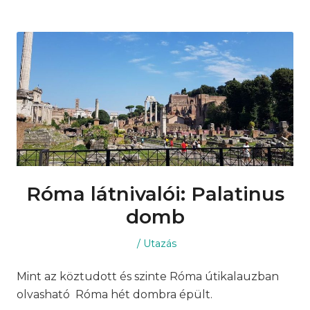
Róma látnivalói: Palatinus
domb
Posted
Posted
Utazás
on
in
Mint az köztudott és szinte Róma útikalauzban
olvasható Róma hét dombra épült.