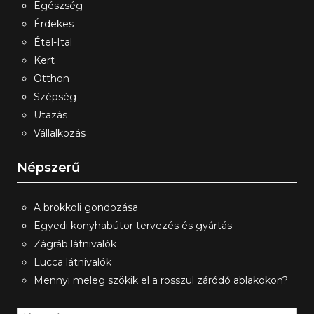
Egészség
Érdekes
Étel-Ital
Kert
Otthon
Szépség
Utazás
Vállalkozás
Népszerű
A brokkoli gondozása
Egyedi konyhabútor tervezés és gyártás
Zágráb látnivalók
Lucca látnivalók
Mennyi meleg szökik el a rosszul záródó ablakokon?