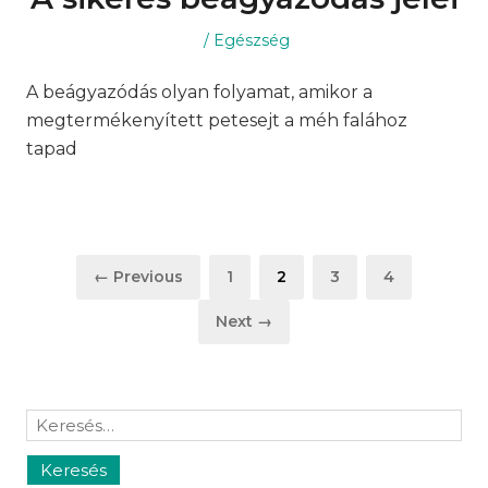
Posted
Posted
Egészség
on
in
A beágyazódás olyan folyamat, amikor a
megtermékenyített petesejt a méh falához
tapad
Bejegyzések
Page
Page
Page
Page
← Previous
1
2
3
4
lapozása
Next →
Keresés: