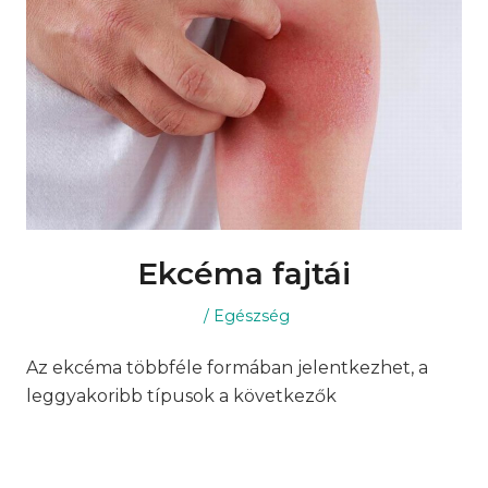
Ekcéma fajtái
Posted
Posted
Egészség
on
in
Az ekcéma többféle formában jelentkezhet, a
leggyakoribb típusok a következők