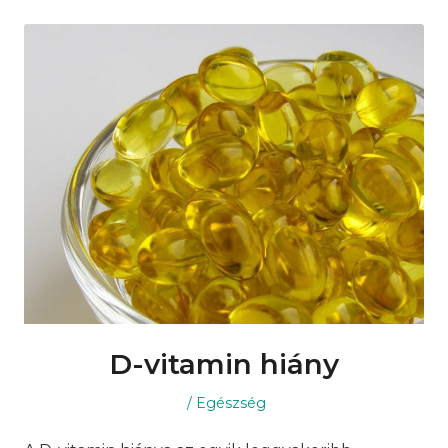
D-vitamin hiány
Posted
Posted
Egészség
on
in