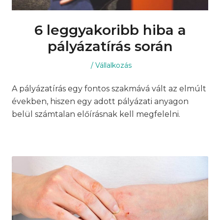
6 leggyakoribb hiba a
pályázatírás során
Posted
Posted
Vállalkozás
on
in
A pályázatírás egy fontos szakmává vált az elmúlt
években, hiszen egy adott pályázati anyagon
belül számtalan előírásnak kell megfelelni.