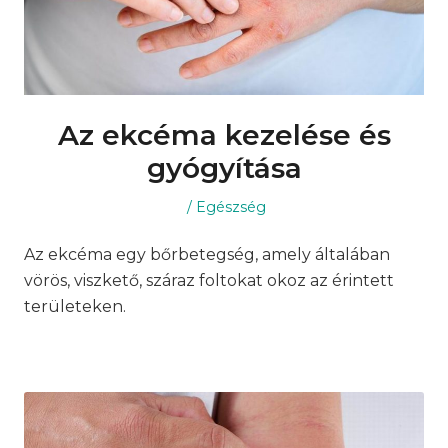
Az ekcéma kezelése és
gyógyítása
Posted
Posted
Egészség
on
in
Az ekcéma egy bőrbetegség, amely általában
vörös, viszkető, száraz foltokat okoz az érintett
területeken.