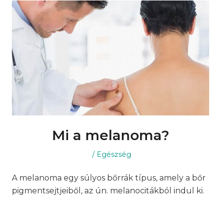
Mi a melanoma?
Posted
Posted
Egészség
on
in
A melanoma egy súlyos bőrrák típus, amely a bőr
pigmentsejtjeiből, az ún. melanocitákból indul ki.