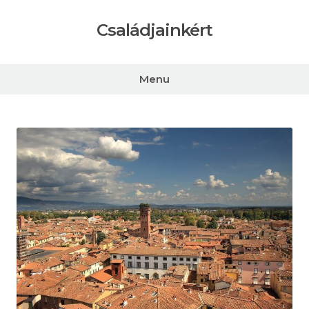
Skip
to
Családjainkért
content
Menu